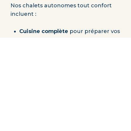
Nos chalets autonomes tout confort
incluent :
Cuisine complète
pour préparer vos
repas
Laveuse et sécheuse
Lave-vaisselle
et tous les
équipements nécessaires pour un
séjour pratique et relaxant
Vue spectaculaire sur le fjord
et les
couleurs flamboyantes de
l’automne
Accès aux sentiers de randonnée
de l’Auberge
pour prolonger votre