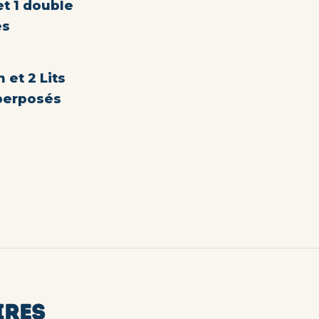
et 1 double
es
s
 et 2 Lits
perposés
IRES