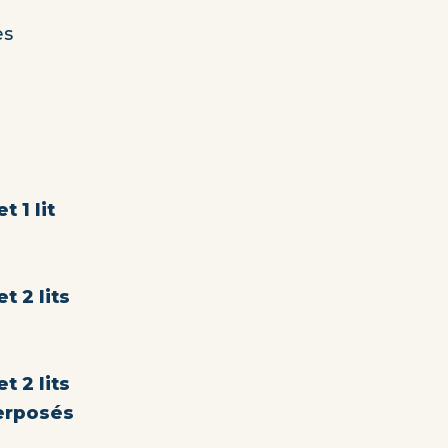
es
t 1 lit
et 2 lits
et 2 lits
erposés