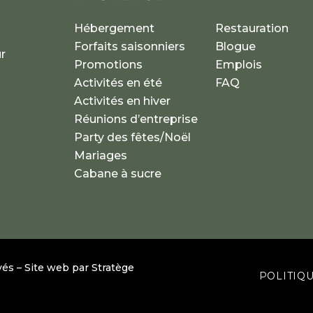
Hébergement
Restauration
Forfaits saisonniers
Blogue
r
Promotions
Emplois
Activités en été
FAQ
Activités en hiver
Réunions d’entreprise
Party des fêtes/Noël
Mariages
Cabane à sucre
vés – Site web par
Stratège
POLITIQU