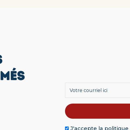
S
RMÉS
J'accepte la
politique