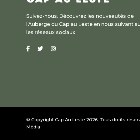
Suivez-nous. Découvrez les nouveautés de
l’Auberge du Cap au Leste en nous suivant su
les réseaux sociaux
© Copyright Cap Au Leste
2026
.
Tous droits réser
Média