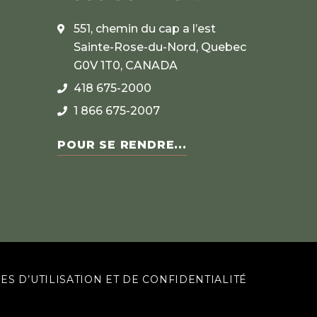
551, chemin du cap a l’est
Sainte-Rose-du-Nord, Quebec
G0V 1T0, CANADA
418 675-2000
1 866 675-2007
POUR SE RENDRE...
ES D’UTILISATION ET DE CONFIDENTIALITÉ