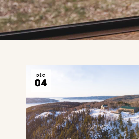
DÉC
04