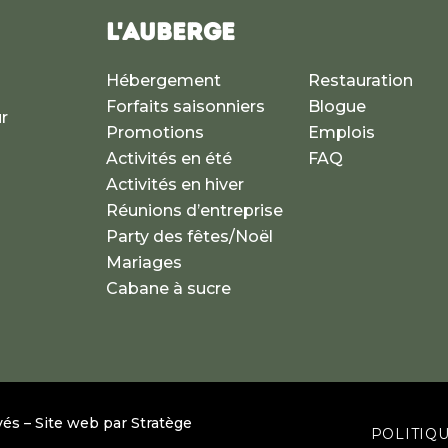
L'AUBERGE
Hébergement
Restauration
Forfaits saisonniers
Blogue
r
Promotions
Emplois
Activités en été
FAQ
Activités en hiver
Réunions d’entreprise
Party des fêtes/Noël
Mariages
Cabane à sucre
vés – Site web par
Stratège
POLITIQU