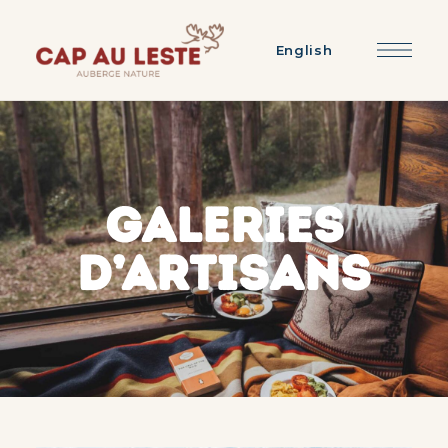
English
GALERIES
D’ARTISANS