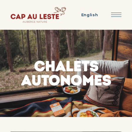
English
CHALETS
AUTONOMES