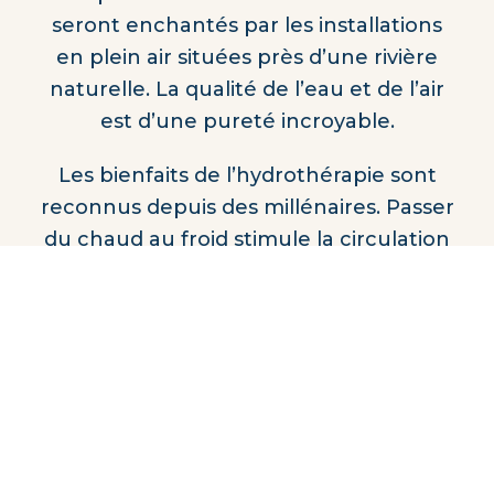
seront enchantés par les installations
en plein air situées près d’une rivière
naturelle. La qualité de l’eau et de l’air
est d’une pureté incroyable.
Les bienfaits de l’hydrothérapie sont
reconnus depuis des millénaires. Passer
du chaud au froid stimule la circulation
sanguine et renforce le système
immunitaire. L’adrénaline se transforme
en endorphine et provoque une
profonde détente qui améliore le
sommeil.
L’éternel Spa vous offre plusieurs choix
pour vous réchauffer en tout confort.