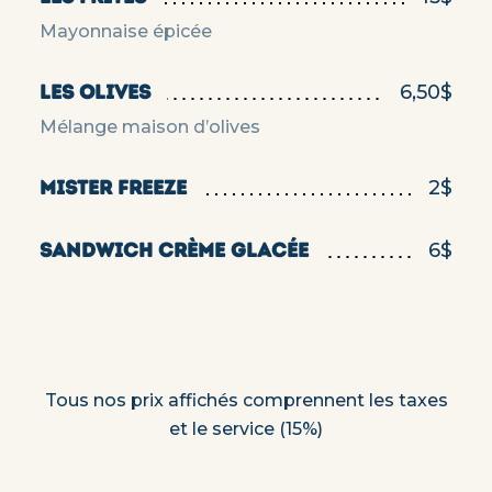
Mayonnaise épicée
LES OLIVES
6,50$
Mélange maison d’olives
MISTER FREEZE
2$
SANDWICH CRÈME GLACÉE
6$
Tous nos prix affichés comprennent les taxes
et le service (15%)